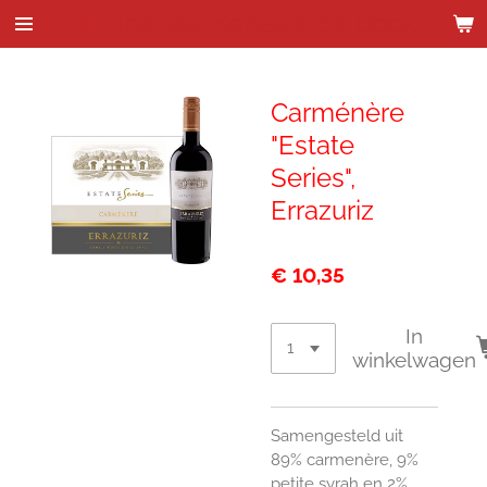
Wijnhandel Kenes & de Bock
Ga
direct
naar
de
Carménère
hoofdinhoud
"Estate
Series",
Errazuriz
€ 10,35
In
winkelwagen
Samengesteld uit
89% carmenère, 9%
petite syrah en 2%