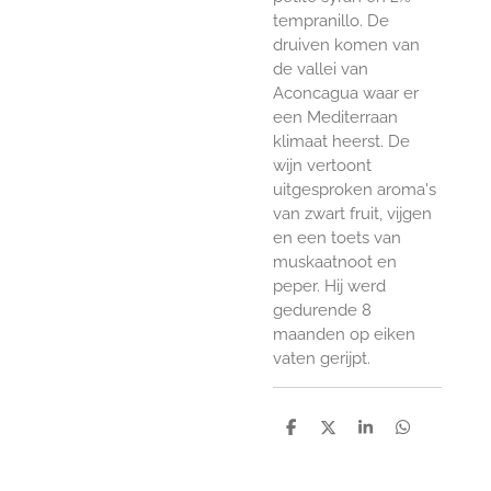
tempranillo. De
druiven komen van
de vallei van
Aconcagua waar er
een Mediterraan
klimaat heerst. De
wijn vertoont
uitgesproken aroma's
van zwart fruit, vijgen
en een toets van
muskaatnoot en
peper. Hij werd
gedurende 8
maanden op eiken
vaten gerijpt.
D
D
S
D
e
e
h
e
l
e
a
l
e
l
r
e