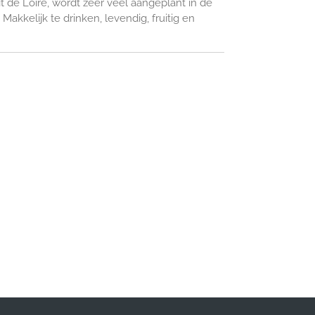
t de Loire, wordt zeer veel aangeplant in de
Makkelijk te drinken, levendig, fruitig en