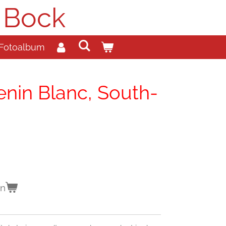
 Bock
Fotoalbum
nin Blanc, South-
en