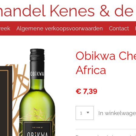
handel Kenes & de
reek
Algemene verkoopsvoorwaarden
Contact
Obikwa Che
Africa
€ 7,39
In winkelwag