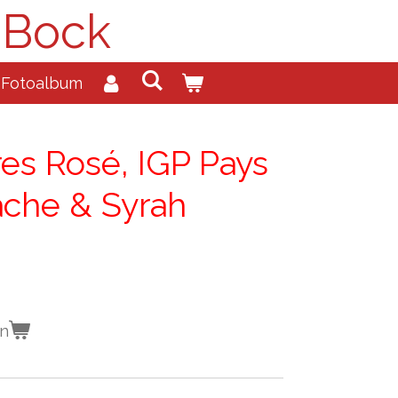
 Bock
Fotoalbum
res Rosé, IGP Pays
ache & Syrah
en