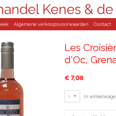
handel Kenes & de
reek
Algemene verkoopsvoorwaarden
Contact
Les Croisiè
d'Oc, Gren
€ 7,08
In winkelwag