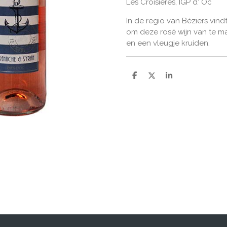
Les Croisières, IGP d' Oc
In de regio van Béziers vin
om deze rosé wijn van te ma
en een vleugje kruiden.
D
D
S
e
e
h
l
e
a
e
l
r
n
e