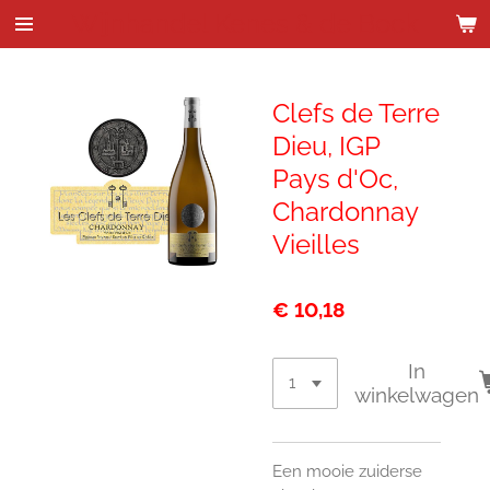
Wijnhandel Kenes & de Bock
Ga
direct
naar
de
Clefs de Terre
hoofdinhoud
Dieu, IGP
Pays d'Oc,
Chardonnay
Vieilles
€ 10,18
In
winkelwagen
Een mooie zuiderse