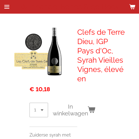
Wijnhandel Kenes & de Bock
Ga
direct
naar
de
Clefs de Terre
hoofdinhoud
Dieu, IGP
Pays d'Oc,
Syrah Vieilles
Vignes, élevé
en
€ 10,18
In
winkelwagen
Zuiderse syrah met