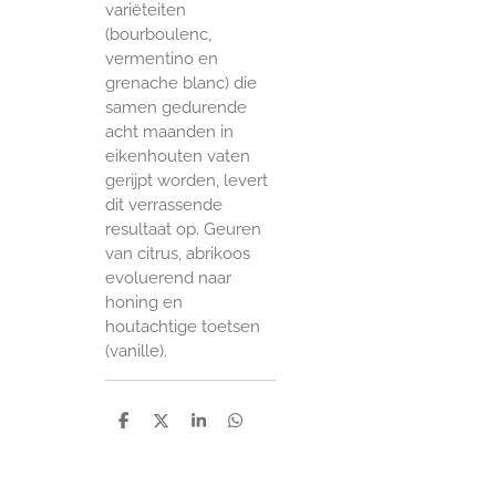
variëteiten
(bourboulenc,
vermentino en
grenache blanc) die
samen gedurende
acht maanden in
eikenhouten vaten
gerijpt worden, levert
dit verrassende
resultaat op. Geuren
van citrus, abrikoos
evoluerend naar
honing en
houtachtige toetsen
(vanille).
D
D
S
D
e
e
h
e
l
e
a
l
e
l
r
e
n
e
n