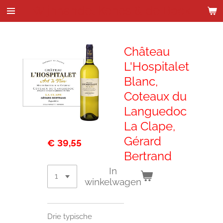
Wijnhandel Kenes & de Bock
Ga
direct
naar
de
Château
hoofdinhoud
L'Hospitalet
Blanc,
Coteaux du
Languedoc
La Clape,
Gérard
€ 39,55
Bertrand
In
winkelwagen
Drie typische