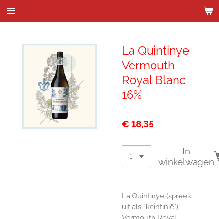
Wijnhandel Kenes & de Bock
Ga
direct
naar
de
La Quintinye
hoofdinhoud
Vermouth
Royal Blanc
16%
€ 18,35
In
winkelwagen
La Quintinye (spreek
uit als “keintinië”)
Vermouth Royal,