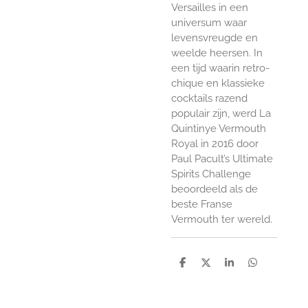
Versailles in een
universum waar
levensvreugde en
weelde heersen. In
een tijd waarin retro-
chique en klassieke
cocktails razend
populair zijn, werd La
Quintinye Vermouth
Royal in 2016 door
Paul Pacult’s Ultimate
Spirits Challenge
beoordeeld als de
beste Franse
Vermouth ter wereld.
D
D
S
D
e
e
h
e
l
e
a
l
e
l
r
e
n
e
n