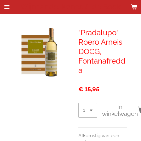
Wijnhandel Kenes & de Bock
Ga
direct
naar
de
"Pradalupo"
hoofdinhoud
Roero Arneis
DOCG,
Fontanafredd
a
€ 15,95
In
winkelwagen
Afkomstig van een