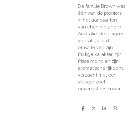
De familie Brown was
één van de pioniers
in het aanplanten
van chenin blanc in
Australië. Deze wijn is
vooral geliefd
omwille van zijn
fruitige karakter, zijn
frisse mond en zijn
aromatische rijkdom,
verzacht met een
vleugje zoet,
onvergist restsuiker.
D
D
S
D
e
e
h
e
l
e
a
l
e
l
r
e
n
e
n