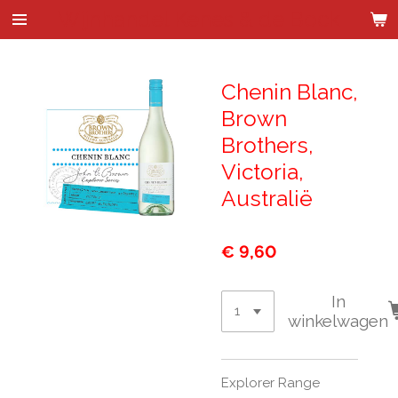
Wijnhandel Kenes & de Bock
Ga
direct
naar
de
Chenin Blanc,
hoofdinhoud
Brown
Brothers,
Victoria,
Australië
€ 9,60
In
winkelwagen
Explorer Range