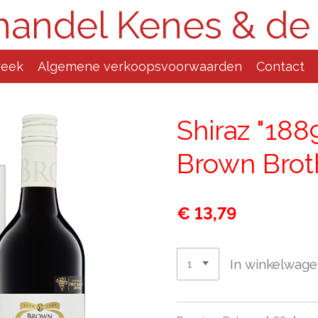
handel Kenes & de
reek
Algemene verkoopsvoorwaarden
Contact
Shiraz "188
Brown Broth
€ 13,79
In winkelwag