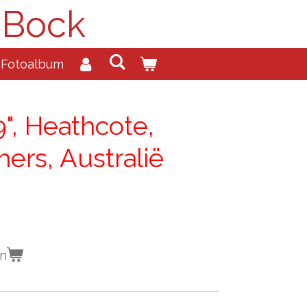
 Bock
Fotoalbum
9", Heathcote,
ers, Australië
en