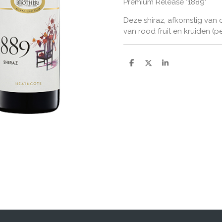
Premium Release "1889"
Deze shiraz, afkomstig van d
van rood fruit en kruiden (p
D
D
S
e
e
h
l
e
a
e
l
r
n
e