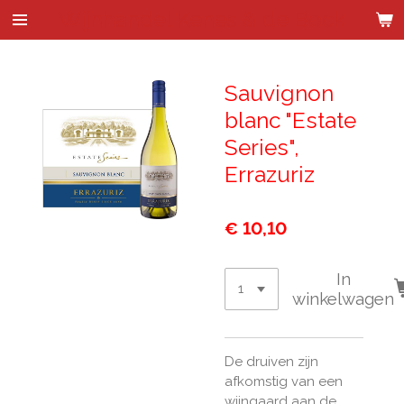
Wijnhandel Kenes & de Bock
Ga
direct
naar
de
Sauvignon
hoofdinhoud
blanc "Estate
Series",
Errazuriz
€ 10,10
In
winkelwagen
De druiven zijn
afkomstig van een
wijngaard aan de