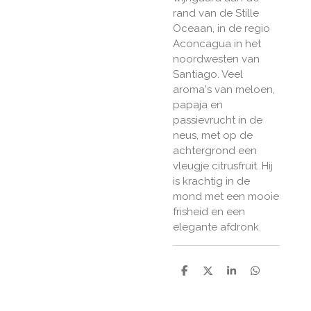
rand van de Stille
Oceaan, in de regio
Aconcagua in het
noordwesten van
Santiago. Veel
aroma's van meloen,
papaja en
passievrucht in de
neus, met op de
achtergrond een
vleugje citrusfruit. Hij
is krachtig in de
mond met een mooie
frisheid en een
elegante afdronk.
D
D
S
D
e
e
h
e
l
e
a
l
e
l
r
e