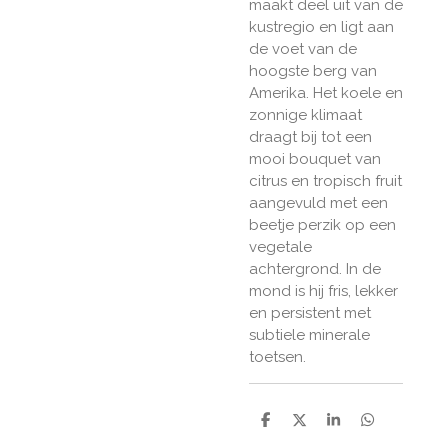
maakt deel uit van de
kustregio en ligt aan
de voet van de
hoogste berg van
Amerika. Het koele en
zonnige klimaat
draagt bij tot een
mooi bouquet van
citrus en tropisch fruit
aangevuld met een
beetje perzik op een
vegetale
achtergrond. In de
mond is hij fris, lekker
en persistent met
subtiele minerale
toetsen.
D
D
S
D
e
e
h
e