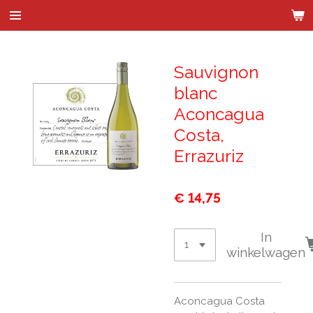
Wijnhandel Kenes & de Bock
Ga
direct
naar
de
Sauvignon
hoofdinhoud
blanc
Aconcagua
Costa,
Errazuriz
€ 14,75
In
winkelwagen
Aconcagua Costa