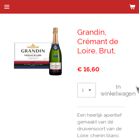
Wijnhandel Kenes & de Bock
Ga
direct
naar
de
Grandin,
hoofdinhoud
Crémant de
Loire, Brut,
€ 16,60
In
winkelwagen
Een heerlijk aperitief
gemaakt van dé
druivensoort van de
Loire: chenin blanc.