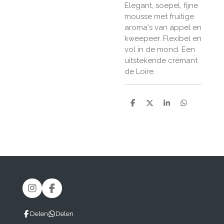
Elegant, soepel, fijne
mousse met fruitige
aroma's van appel en
kweepeer. Flexibel en
vol in de mond. Een
uitstekende crémant
de Loire.
D
D
S
D
e
e
h
e
l
e
a
l
e
l
r
e
n
e
n
I
F
n
a
s
c
Delen
Delen
t
e