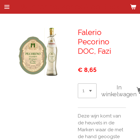
Wijnhandel Kenes & de Bock
Ga
direct
naar
de
Falerio
hoofdinhoud
Pecorino
DOC, Fazi
€ 8,65
In
winkelwagen
Deze wijn komt van
de heuvels in de
Marken waar de met
de hand geoogste