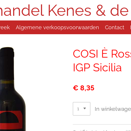
handel Kenes & de
reek
Algemene verkoopsvoorwaarden
Contact
COSI È Ross
IGP Sicilia
€ 8,35
In winkelwag