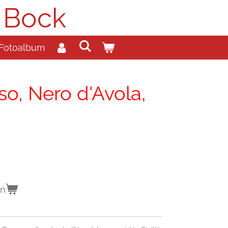
 Bock
Fotoalbum
o, Nero d'Avola,
en