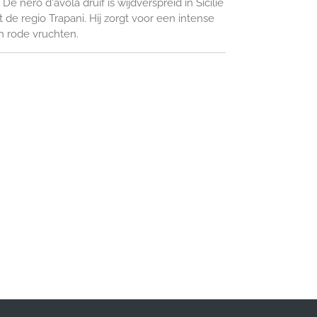
 De nero d'avola druif is wijdverspreid in Sicilië
t de regio Trapani. Hij zorgt voor een intense
n rode vruchten.