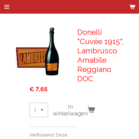
Wijnhandel Kenes & de Bock
Ga
direct
naar
de
Donelli
hoofdinhoud
"Cuvée 1915",
Lambrusco
Amabile
Reggiano
DOC
€ 7,65
In
winkelwagen
Verfrissend. Deze