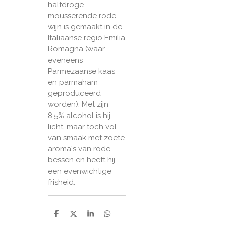
halfdroge
mousserende rode
wijn is gemaakt in de
Italiaanse regio Emilia
Romagna (waar
eveneens
Parmezaanse kaas
en parmaham
geproduceerd
worden). Met zijn
8,5% alcohol is hij
licht, maar toch vol
van smaak met zoete
aroma's van rode
bessen en heeft hij
een evenwichtige
frisheid.
D
D
S
D
e
e
h
e