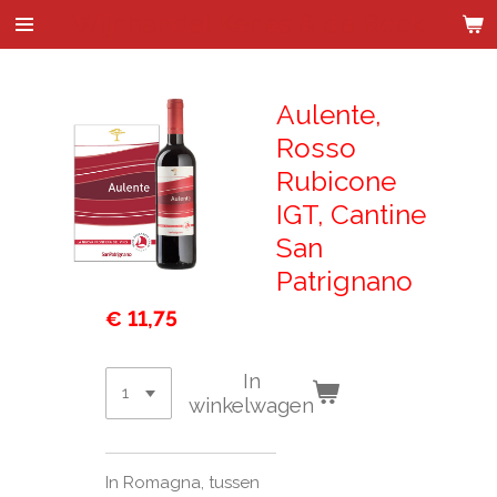
Wijnhandel Kenes & de Bock
Ga
direct
naar
de
Aulente,
hoofdinhoud
Rosso
Rubicone
IGT, Cantine
San
Patrignano
€ 11,75
In
winkelwagen
In Romagna, tussen