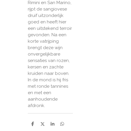
Rimini en San Marino,
rijpt de sangiovese
druif uitzonderlijk
goed en heeft hier
een uitstekend terroir
gevonden. Na een
korte vatrijping
brengt deze wijn
onvergelijkbare
sensaties van rozen,
kersen en zachte
kruiden naar boven.
In de mond is hij fris
met ronde tannines
en met een
aanhoudende
afdronk.
D
D
S
D
e
e
h
e