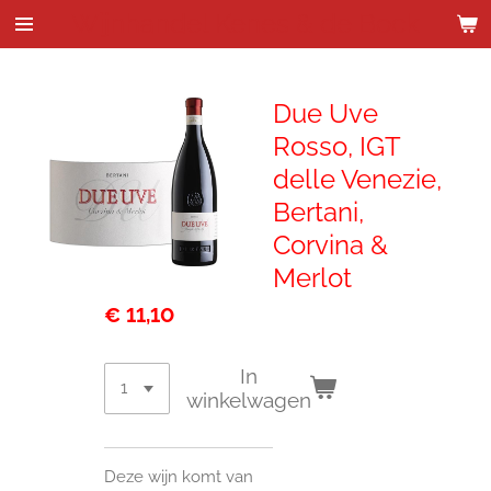
Wijnhandel Kenes & de Bock
Ga
direct
naar
de
Due Uve
hoofdinhoud
Rosso, IGT
delle Venezie,
Bertani,
Corvina &
Merlot
€ 11,10
In
winkelwagen
Deze wijn komt van