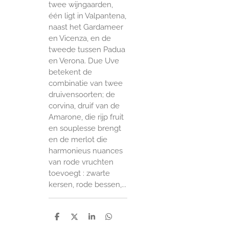
twee wijngaarden,
één ligt in Valpantena,
naast het Gardameer
en Vicenza, en de
tweede tussen Padua
en Verona. Due Uve
betekent de
combinatie van twee
druivensoorten; de
corvina, druif van de
Amarone, die rijp fruit
en souplesse brengt
en de merlot die
harmonieus nuances
van rode vruchten
toevoegt : zwarte
kersen, rode bessen,...
D
D
S
D
e
e
h
e