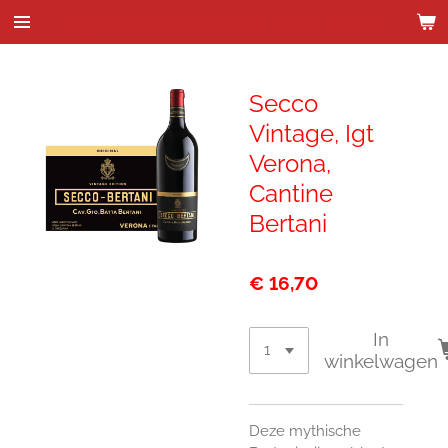
Wijnhandel Kenes & de Bock
Ga
direct
naar
de
Secco
hoofdinhoud
Vintage, Igt
Verona,
Cantine
Bertani
€ 16,70
In
winkelwagen
Deze mythische