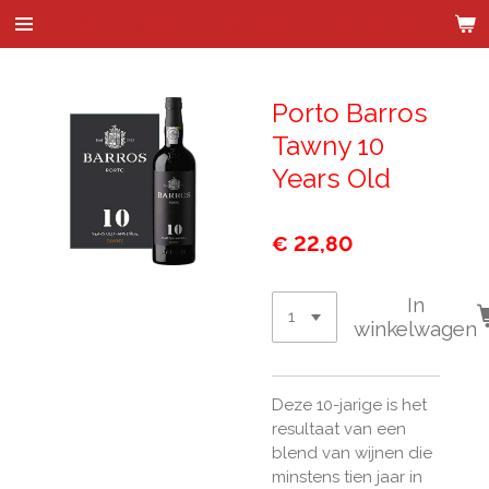
Wijnhandel Kenes & de Bock
Ga
direct
naar
de
Porto Barros
hoofdinhoud
Tawny 10
Years Old
€ 22,80
In
winkelwagen
Deze 10-jarige is het
resultaat van een
blend van wijnen die
minstens tien jaar in