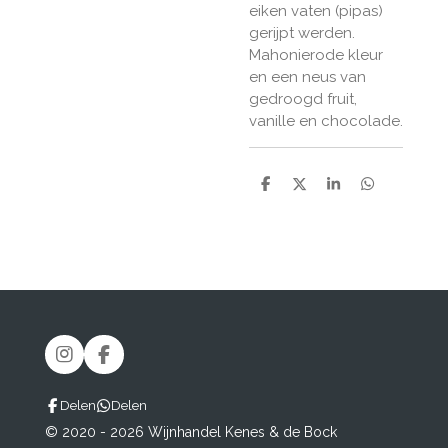
eiken vaten (pipas)
gerijpt werden.
Mahonierode kleur
en een neus van
gedroogd fruit,
vanille en chocolade.
D
D
S
D
e
e
h
e
l
e
a
l
e
l
r
e
n
e
n
I
F
n
a
s
c
Delen
Delen
t
e
© 2020 - 2026 Wijnhandel Kenes & de Bock
a
b