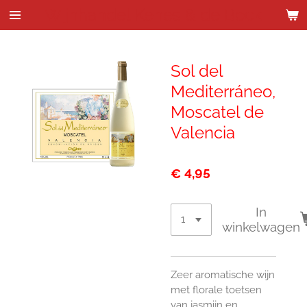
Wijnhandel Kenes & de Bock
Ga
direct
naar
de
Sol del
hoofdinhoud
Mediterráneo,
Moscatel de
Valencia
€ 4,95
In
winkelwagen
Zeer aromatische wijn
met florale toetsen
van jasmijn en