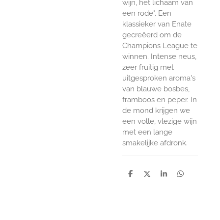
wijn, het lichaam van
een rode". Een
klassieker van Enate
gecreëerd om de
Champions League te
winnen. Intense neus,
zeer fruitig met
uitgesproken aroma's
van blauwe bosbes,
framboos en peper. In
de mond krijgen we
een volle, vlezige wijn
met een lange
smakelijke afdronk.
D
D
S
D
e
e
h
e
l
e
a
l
e
l
r
e
n
e
n