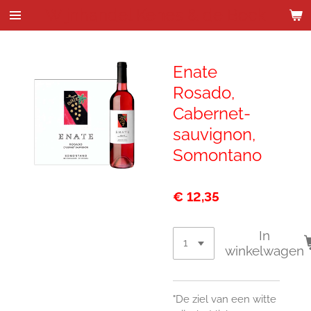
Wijnhandel Kenes & de Bock
Ga
direct
naar
de
Enate
hoofdinhoud
Rosado,
Cabernet-
sauvignon,
Somontano
€ 12,35
In
winkelwagen
"De ziel van een witte