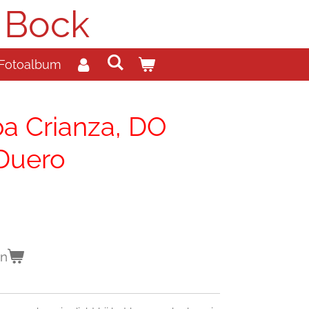
 Bock
Fotoalbum
ba Crianza, DO
 Duero
en