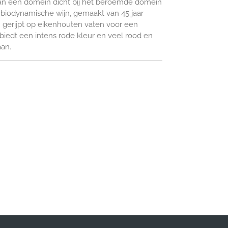
 van een domein dicht bij het beroemde domein
en biodynamische wijn, gemaakt van 45 jaar
 gerijpt op eikenhouten vaten voor een
biedt een intens rode kleur en veel rood en
aan.