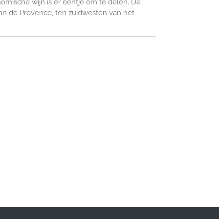
omische wijn is er eentje om te delen. De
van de Provence, ten zuidwesten van het