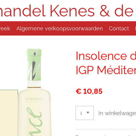
handel Kenes & de
reek
Algemene verkoopsvoorwaarden
Contact
Insolence d
IGP Médite
€ 10,85
In winkelwag