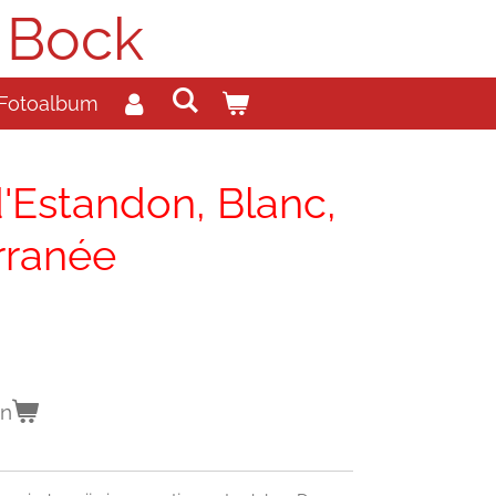
 Bock
Fotoalbum
'Estandon, Blanc,
rranée
en