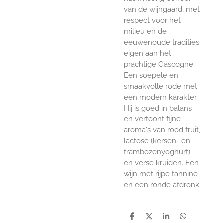
van de wijngaard, met
respect voor het
milieu en de
eeuwenoude tradities
eigen aan het
prachtige Gascogne.
Een soepele en
smaakvolle rode met
een modern karakter.
Hij is goed in balans
en vertoont fijne
aroma's van rood fruit,
lactose (kersen- en
frambozenyoghurt)
en verse kruiden. Een
wijn met rijpe tannine
en een ronde afdronk.
D
D
S
D