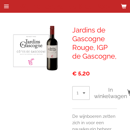
Wijnhandel Kenes & de Bock
Ga
direct
naar
de
Jardins de
hoofdinhoud
Gascogne
Rouge, IGP
de Gascogne,
€ 5,20
In
winkelwagen
De wijnboeren zetten
zich in voor een
nauwkeurig beheer