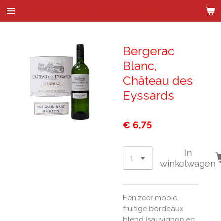
Wijnhandel Kenes & de Bock
Ga
direct
naar
de
Bergerac
hoofdinhoud
Blanc,
Château des
Eyssards
€ 6,75
In
winkelwagen
Een,zeer mooie,
fruitige bordeaux
blend (sauvignon en