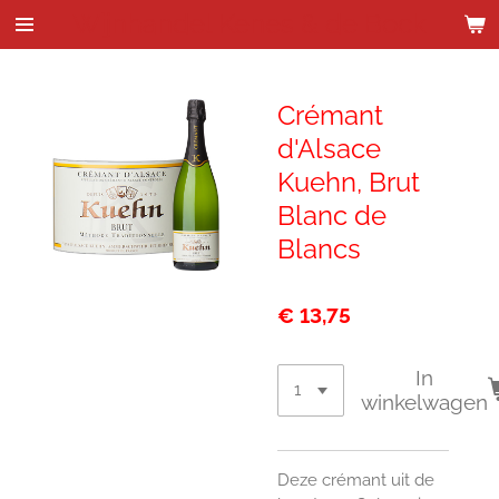
Wijnhandel Kenes & de Bock
Ga
direct
naar
de
Crémant
hoofdinhoud
d'Alsace
Kuehn, Brut
Blanc de
Blancs
€ 13,75
In
winkelwagen
Deze crémant uit de