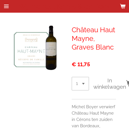
Wijnhandel Kenes & de Bock
Ga
direct
naar
de
Château Haut
hoofdinhoud
Mayne,
Graves Blanc
€ 11,75
In
winkelwagen
Michel Boyer verwierf
Château Haut Mayne
in Cérons ten zuiden
van Bordeaux,