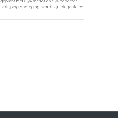
angeplant met 85% merlot en 15% cabernet
 vatrijping onderging, wordt zijn elegante en