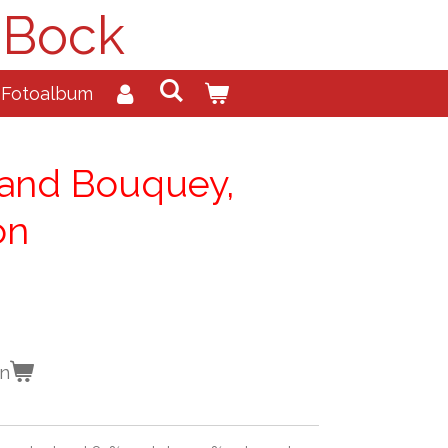
 Bock
Fotoalbum
and Bouquey,
on
en