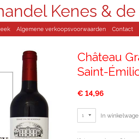
handel Kenes & de
reek
Algemene verkoopsvoorwaarden
Contact
Château Gr
Saint-Émili
€ 14,96
In winkelwag