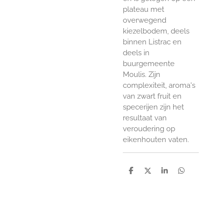
plateau met
overwegend
kiezelbodem, deels
binnen Listrac en
deels in
buurgemeente
Moulis. Zijn
complexiteit, aroma's
van zwart fruit en
specerijen zijn het
resultaat van
veroudering op
eikenhouten vaten.
D
D
S
D
e
e
h
e
l
e
a
l
e
l
r
e
n
e
n