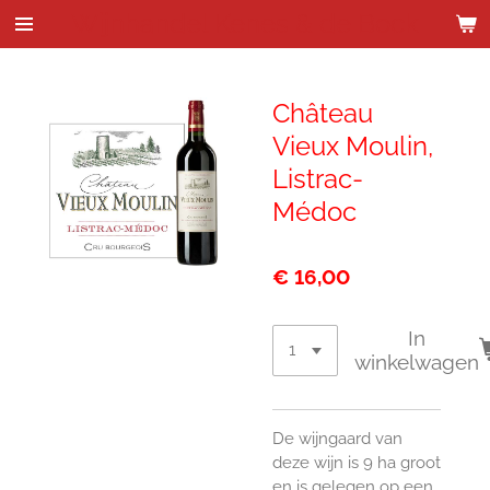
Wijnhandel Kenes & de Bock
Ga
direct
naar
de
Château
hoofdinhoud
Vieux Moulin,
Listrac-
Médoc
€ 16,00
In
winkelwagen
De wijngaard van
deze wijn is 9 ha groot
en is gelegen op een