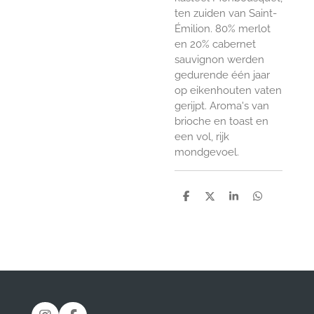
ten zuiden van Saint-
Émilion. 80% merlot
en 20% cabernet
sauvignon werden
gedurende één jaar
op eikenhouten vaten
gerijpt. Aroma's van
brioche en toast en
een vol, rijk
mondgevoel.
D
D
S
D
e
e
h
e
l
e
a
l
e
l
r
e
n
e
n