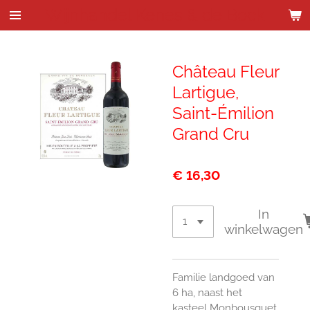
Wijnhandel Kenes & de Bock
Ga
direct
naar
de
Château Fleur
hoofdinhoud
Lartigue,
Saint-Émilion
Grand Cru
€ 16,30
In
winkelwagen
Familie landgoed van
6 ha, naast het
kasteel Monbousquet,