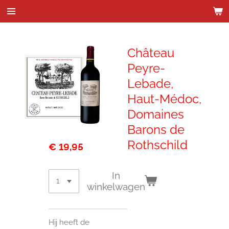
Wijnhandel Kenes & de Bock
Ga
direct
naar
de
Château
hoofdinhoud
Peyre-
Lebade,
Haut-Médoc,
Domaines
Barons de
Rothschild
€ 19,95
In
winkelwagen
Hij heeft de