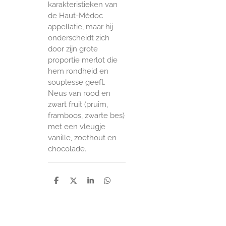
karakteristieken van
de Haut-Médoc
appellatie, maar hij
onderscheidt zich
door zijn grote
proportie merlot die
hem rondheid en
souplesse geeft.
Neus van rood en
zwart fruit (pruim,
framboos, zwarte bes)
met een vleugje
vanille, zoethout en
chocolade.
D
D
S
D
e
e
h
e
l
e
a
l
e
l
r
e
n
e
n