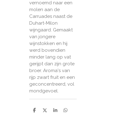
vernoemd naar een
molen aan de
Carruades naast de
Duhart-Milon
wijngaard. Gemaakt
van jongere
wijnstokken en hij
werd bovendien
minder lang op vat
gerijpt dan zijn grote
broer. Aroma's van
rijp zwart fruit en een
geconcentreerd, vol
mondgevoel.
D
D
S
D
e
e
h
e
l
e
a
l
e
l
r
e
n
e
n