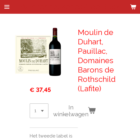
Wijnhandel Kenes & de Bock
Ga
direct
naar
de
Moulin de
hoofdinhoud
Duhart,
Pauillac,
Domaines
Barons de
Rothschild
(Lafite)
€ 37,45
In
winkelwagen
Het tweede label is