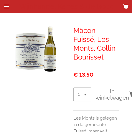
Wijnhandel Kenes & de Bock
Ga
direct
naar
de
Mâcon
hoofdinhoud
Fuissé, Les
Monts, Collin
Bourisset
€ 13,50
In
winkelwagen
Les Monts is gelegen
in de gemeente
Fuissé, maar valt