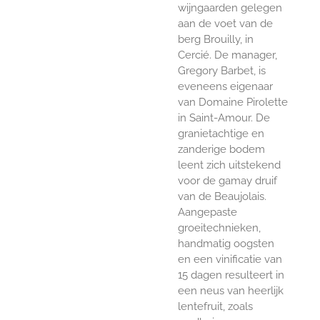
wijngaarden gelegen
aan de voet van de
berg Brouilly, in
Cercié. De manager,
Gregory Barbet, is
eveneens eigenaar
van Domaine Pirolette
in Saint-Amour. De
granietachtige en
zanderige bodem
leent zich uitstekend
voor de gamay druif
van de Beaujolais.
Aangepaste
groeitechnieken,
handmatig oogsten
en een vinificatie van
15 dagen resulteert in
een neus van heerlijk
lentefruit, zoals