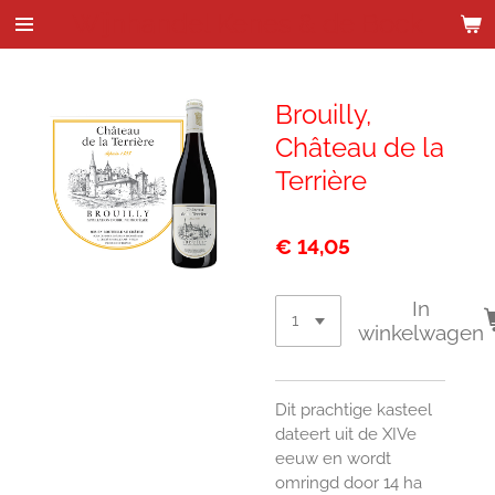
Wijnhandel Kenes & de Bock
Ga
direct
naar
de
Brouilly,
hoofdinhoud
Château de la
Terrière
€ 14,05
In
winkelwagen
Dit prachtige kasteel
dateert uit de XIVe
eeuw en wordt
omringd door 14 ha