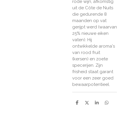
rode wijn, afkomstig
uit de Côte de Nuits
die gedurende 8
maanden op vat
gerijpt werd (waarvan
25% nieuwe eiken
vaten). Hij
ontwikkelde aroma's
van rood fruit
(kersen) en zoete
specerijen. Zijn
frisheid staat garant
voor een zeer goed
bewaarpotentieel.
D
D
S
D
e
e
h
e
l
e
a
l
e
l
r
e
n
e
n