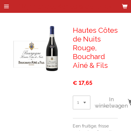
Wijnhandel Kenes & de Bock
Ga
direct
naar
de
Hautes Côtes
hoofdinhoud
de Nuits
Rouge,
Bouchard
Aîné & Fils
€ 17,65
In
winkelwagen
Een fruitige, frisse