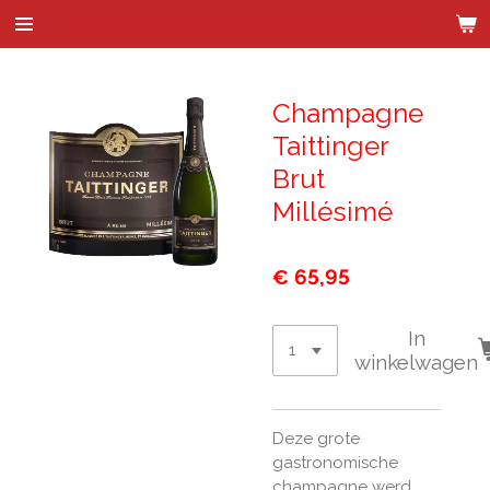
Wijnhandel Kenes & de Bock
Ga
direct
naar
de
Champagne
hoofdinhoud
Taittinger
Brut
Millésimé
€ 65,95
In
winkelwagen
Deze grote
gastronomische
champagne werd