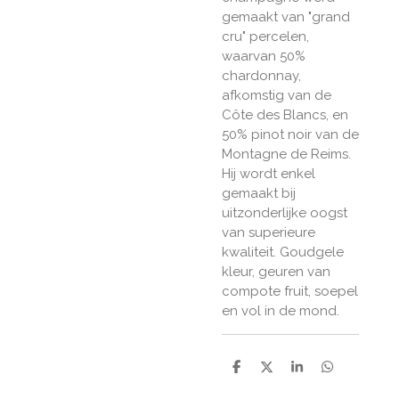
gemaakt van "grand
cru" percelen,
waarvan 50%
chardonnay,
afkomstig van de
Côte des Blancs, en
50% pinot noir van de
Montagne de Reims.
Hij wordt enkel
gemaakt bij
uitzonderlijke oogst
van superieure
kwaliteit. Goudgele
kleur, geuren van
compote fruit, soepel
en vol in de mond.
D
D
S
D
e
e
h
e
l
e
a
l