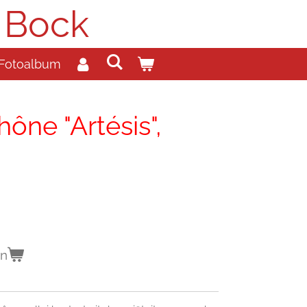
 Bock
Fotoalbum
ône "Artésis",
en