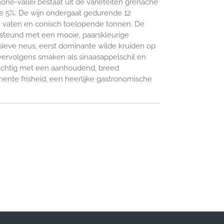
hône-vallei bestaat uit de variëteiten grenache
e 5%. De wijn ondergaat gedurende 12
n vaten en conisch toelopende tonnen. De
rsteund met een mooie, paarskleurige
sieve neus, eerst dominante wilde kruiden op
 vervolgens smaken als sinaasappelschil en
eachtig met een aanhoudend, breed
nte frisheid, een heerlijke gastronomische