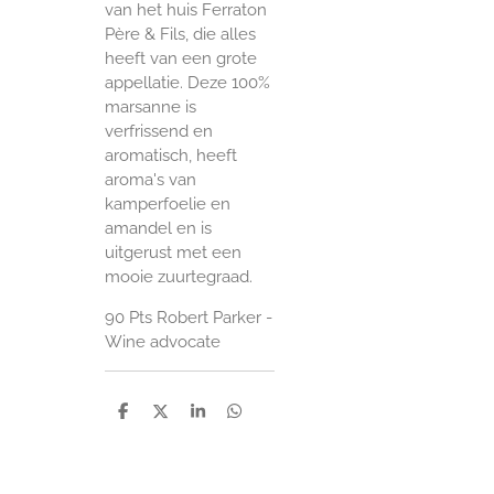
van het huis Ferraton
Père & Fils, die alles
heeft van een grote
appellatie. Deze 100%
marsanne is
verfrissend en
aromatisch, heeft
aroma's van
kamperfoelie en
amandel en is
uitgerust met een
mooie zuurtegraad.
90 Pts Robert Parker -
Wine advocate
D
D
S
D
e
e
h
e
l
e
a
l
e
l
r
e
n
e
n