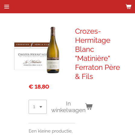
Wijnhandel Kenes & de Bock
Ga
direct
naar
de
Crozes-
hoofdinhoud
Hermitage
Blanc
"Matinière"
Ferraton Père
& Fils
€ 18,80
In
winkelwagen
Een kleine productie,