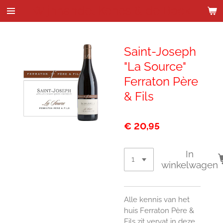
Wijnhandel Kenes & de Bock
Ga
direct
naar
de
Saint-Joseph
hoofdinhoud
"La Source"
Ferraton Père
& Fils
€ 20,95
In
winkelwagen
Alle kennis van het
huis Ferraton Père &
Fils zit vervat in deze