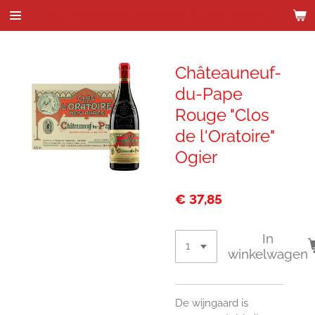
Wijnhandel Kenes & de Bock
Ga
direct
naar
de
Châteauneuf-
hoofdinhoud
du-Pape
Rouge "Clos
de l'Oratoire"
Ogier
€ 37,85
In
winkelwagen
De wijngaard is