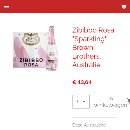
Wijnhandel Kenes & de Bock
Ga
direct
naar
de
Zibibbo Rosa
hoofdinhoud
"Sparkling",
Brown
Brothers,
Australie
€ 13,64
In
winkelwagen
Deze Australishe