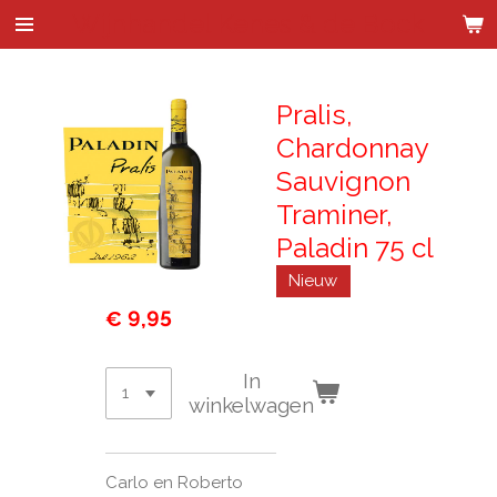
Wijnhandel Kenes & de Bock
Ga
direct
naar
de
Pralis,
hoofdinhoud
Chardonnay
Sauvignon
Traminer,
Paladin 75 cl
Nieuw
€ 9,95
In
winkelwagen
Carlo en Roberto