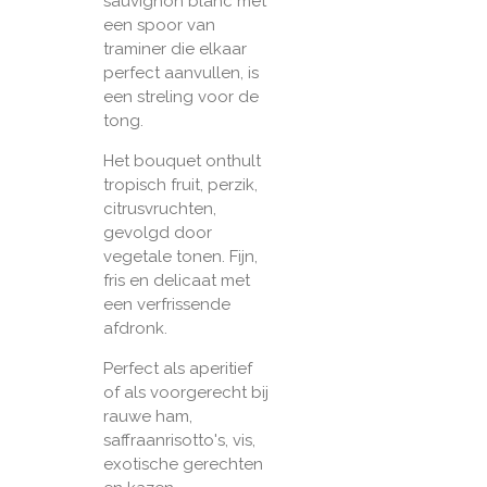
sauvignon blanc met
een spoor van
traminer die elkaar
perfect aanvullen, is
een streling voor de
tong.
Het bouquet onthult
tropisch fruit, perzik,
citrusvruchten,
gevolgd door
vegetale tonen. Fijn,
fris en delicaat met
een verfrissende
afdronk.
Perfect als aperitief
of als voorgerecht bij
rauwe ham,
saffraanrisotto's, vis,
exotische gerechten