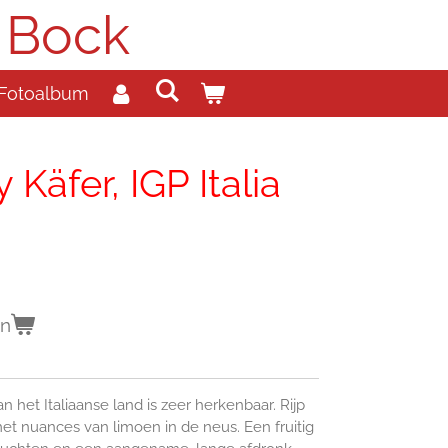
 Bock
Fotoalbum
Käfer, IGP Italia
en
 het Italiaanse land is zeer herkenbaar. Rijp
 met nuances van limoen in de neus. Een fruitig