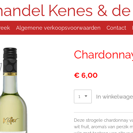
handel Kenes & de
reek
Algemene verkoopsvoorwaarden
Contact
Chardonnay 
€ 6,00
In winkelwag
Deze strogele chardonnay van
wit fruit, aroma’s van perzik