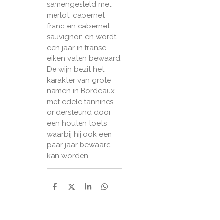
samengesteld met
merlot, cabernet
franc en cabernet
sauvignon en wordt
een jaar in franse
eiken vaten bewaard.
De wijn bezit het
karakter van grote
namen in Bordeaux
met edele tannines,
ondersteund door
een houten toets
waarbij hij ook een
paar jaar bewaard
kan worden.
D
D
S
D
e
e
h
e
l
e
a
l
e
l
r
e
n
e
n