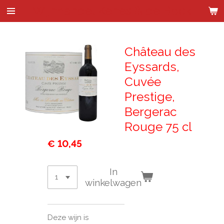
Wijnhandel Kenes & de Bock
Ga
direct
naar
de
Château des
hoofdinhoud
Eyssards,
Cuvée
Prestige,
Bergerac
Rouge 75 cl
€ 10,45
In
winkelwagen
Deze wijn is