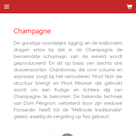
Wijnhandel Kenes & de Bock
Ga
direct
naar
de
Champagne
hoofdinhoud
De gunstige noordelijke ligging en de krijtbodem
dragen ertoe bij dat in de Champagne de
beroemdste schuimwijn van de wereld wordt
geproduceerd. En dit op basis van slechts drie
druivensoorten: Chardonnay die voor volume en
expressie zorgt bij het verouderen, Pinot Noir die
structuur brengt en Pinot Meunier die gebruikt
wordt om een fruitige en lichtere stijl van
Champagne te bekomen. De bekende techniek
van Dom Pérignon, verbeterd door zijn weduwe
Ponsardin, heeft tot de "Méthode traditionelle”
geleid, waarbij de vergisting op fles gebeurt.