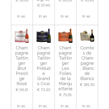
€ 55,65
€ 60,65
€ 65,95
€ 57,40
In winkelwagen
In winkelwagen
In winkelwagen
In winkelwage
Cham
Cham
Cham
Comte
pagne
pagne
pagne
s de
Taittin
Taittin
Taittin
Cham
ger
ger
ger
pagne
Brut
Prélud
Les
, Blanc
Presti
e
Folies
de
ge
Grand
de la
Blancs
Rosé
s Crus
Marqu
€ 185,30
etterie
€ 69,15
€ 73,30
€ 75,55
In winkelwagen
In winkelwagen
In winkelwagen
In winkelwage