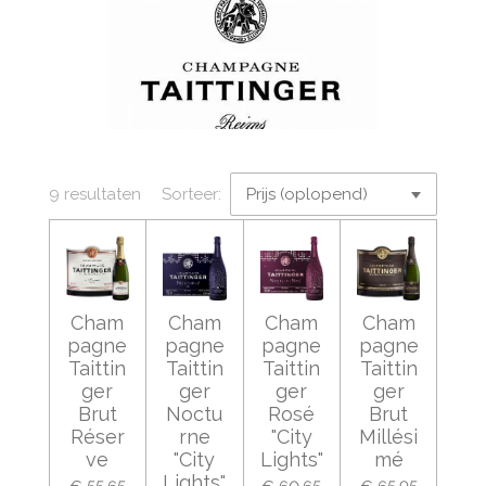
9 resultaten
Sorteer:
Cham
Cham
Cham
Cham
pagne
pagne
pagne
pagne
Taittin
Taittin
Taittin
Taittin
ger
ger
ger
ger
Brut
Noctu
Rosé
Brut
Réser
rne
"City
Millési
ve
"City
Lights"
mé
Lights"